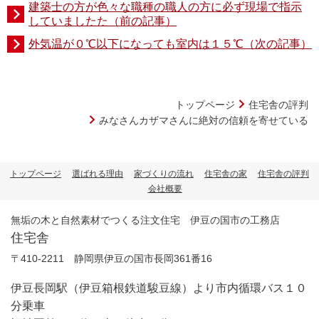
建築士の方が色々な職種の職人の方に必ず現場で指示
していましたた（前の記事）
外気温が０℃以下になっても室内は１５℃（次の記事）
トップページ
住宅舎の評判
みなさんカザマさんに絶対の信頼を寄せている
トップページ
選ばれる理由
家づくりの流れ
住宅舎の家
住宅舎の評判
会社概要
無垢の木と自然素材でつくる注文住宅 伊豆の国市の工務店
住宅舎
〒410-2211 静岡県伊豆の国市長岡361番16
伊豆長岡駅（伊豆箱根鉄道駿豆線）より市内循環バス１０
分乗車