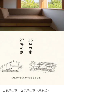
１５坪の家 ２７坪の家〈増刷版〉