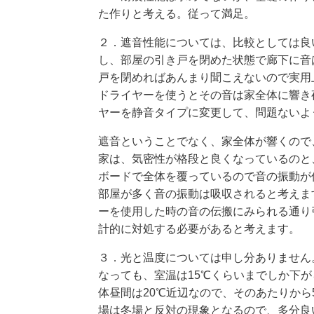
た作りと考える。従って満足。
２．遮音性能については、比較としては良
し、部屋の引き戸を閉めた状態で廊下に音
戸を閉めればあんまり聞こえないので実用
ドライヤーを使うとその音は家全体に響き
ヤーを静音タイプに変更して、問題ないよ
遮音ということでなく、家全体が響くので
家は、気密性が格段と良くなっているのと
ボードで全体を覆っているので音の振動が
部屋が多く音の振動は吸収されると考えま
ーを使用した時の音の伝搬にみられる通り
計的に対処する必要があると考えます。
３．光と温度については申し分ありません
なっても、室温は15℃くらいまでしか下
体昼間は20℃近辺なので、そのあたりから
場は冬場と反対の現象となるので、多分良