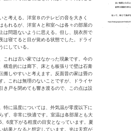
いと考える。洋室Ｂのテレビの音を大きく
はもれるが、洋室Ａと和室へは各々の部屋の
上は問題ないように思える。但し、脱衣所で
夜は寝てると目が覚める状態でした。ドライ
うにしている。
、これは古い家ではなかった現象です。今の
、構造的には廊下、床とも板張りで壁は石膏
伝搬しやすいと考えます。反面昔の家は畳の
す。これは無理のないことですが、ドライヤ
引き戸を閉めても響き渡るので、この点は設
。特に温度については、外気温が零度以下に
がらず、非常に快適です。室温は各部屋とも大
5、6度下がる程度の目安となっています。夏
い結果となると想定しています。光は天窓が