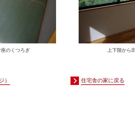
で座のくつろぎ
上下階から
ジ）
住宅舎の家に戻る