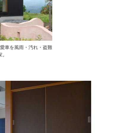
愛車を風雨・汚れ・盗難
家。