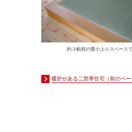
約３帖程の畳小上りスペース
暖炉がある二世帯住宅（前のペー