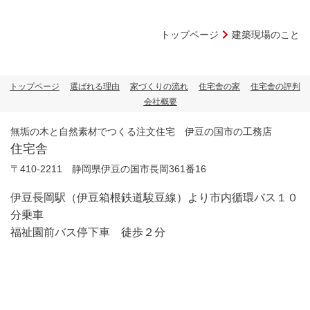
トップページ
建築現場のこと
トップページ
選ばれる理由
家づくりの流れ
住宅舎の家
住宅舎の評判
会社概要
無垢の木と自然素材でつくる注文住宅 伊豆の国市の工務店
住宅舎
〒410-2211 静岡県伊豆の国市長岡361番16
伊豆長岡駅（伊豆箱根鉄道駿豆線）より市内循環バス１０
分乗車
福祉園前バス停下車 徒歩２分